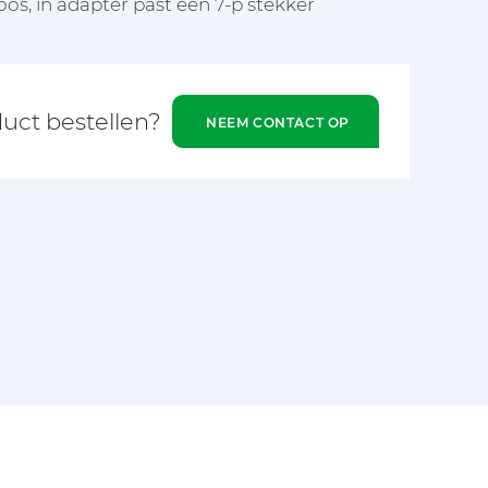
os, in adapter past een 7-p stekker
duct bestellen?
NEEM CONTACT OP