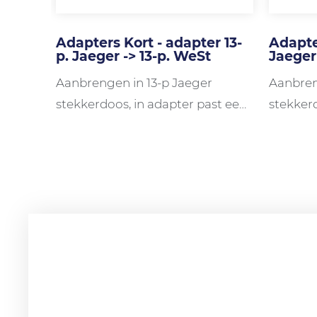
Adapters Kort - adapter 13-
Adapte
p. Jaeger -> 13-p. WeSt
Jaeger
Aanbrengen in 13-p Jaeger
Aanbren
stekkerdoos, in adapter past een
stekkerd
7-p en 13-p Multicon WeSt stekker
7-p en 1
N.B.
N.B. Alle
Alle functies (licht, +15 en +30)
Lange u
Korte uitvoering 4 cm