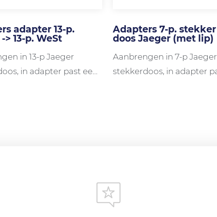
rs adapter 13-p.
Adapters 7-p. stekker 
 -> 13-p. WeSt
doos Jaeger (met lip)
gen in 13-p Jaeger
Aanbrengen in 7-p Jaeger
oos, in adapter past een
stekkerdoos, in adapter p
3-p Multicon WeSt stekker
13-p Jaeger stekker
 functies (licht, +15 en +30)
N.B. Alleen lichtfuncties (ni
itvoering 9 cm
achteruitrijlicht, +30 en +1