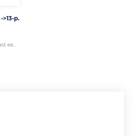
->13-p.
ast een
et:
5)