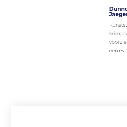
Dunne
Jaege
Kunstst
krimpco
voorzie
een eve
uitscha
stekkerd