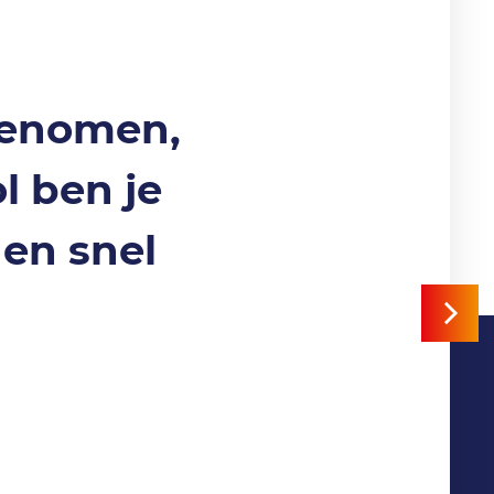
genomen,
l ben je
en snel