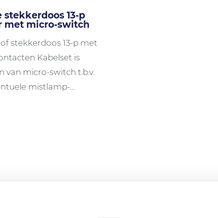
 stekkerdoos 13-p
r met micro-switch
of stekkerdoos 13-p met
ntacten Kabelset is
n van micro-switch t.b.v.
ntuele mistlamp-
keling Hoogte
oos: ...