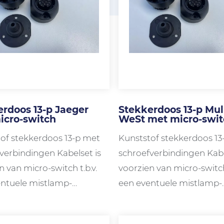
rdoos 13-p Jaeger
Stekkerdoos 13-p Mul
icro-switch
WeSt met micro-swit
of stekkerdoos 13-p met
Kunststof stekkerdoos 13
verbindingen Kabelset is
schroefverbindingen Kabe
n van micro-switch t.b.v.
voorzien van micro-switch 
ntuele mistlamp-
een eventuele mistlamp-
akeling
uitschakeling