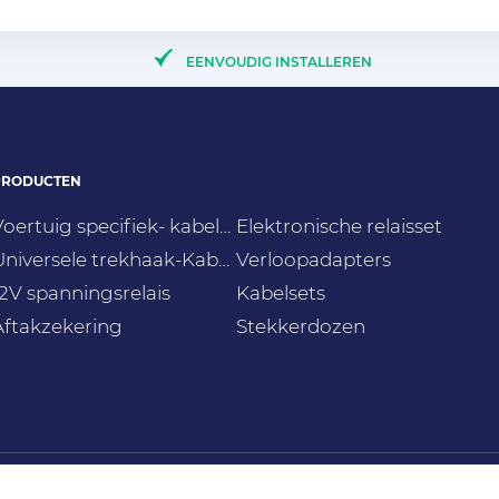
EENVOUDIG INSTALLEREN
PRODUCTEN
Voertuig specifiek- kabelsets Erich-Jaeger
Elektronische relaisset
Universele trekhaak-Kabelset met e-module
Verloopadapters
12V spanningsrelais
Kabelsets
Aftakzekering
Stekkerdozen
Leveringsvoorwaarde