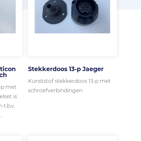
ticon
Stekkerdoos 13-p Jaeger
ch
Kunststof stekkerdoos 13-p met
-p met
schroefverbindingen
lset is
t.b.v.