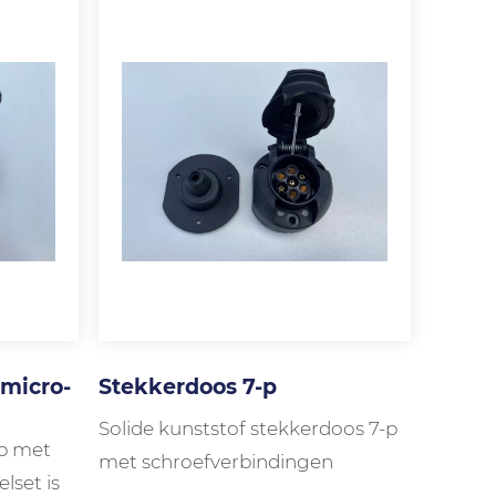
 micro-
Stekkerdoos 7-p
Solide kunststof stekkerdoos 7-p
-p met
met schroefverbindingen
lset is